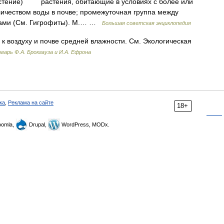
 растение) растения, обитающие в условиях с более или
ичеством воды в почве; промежуточная группа между
тами (См. Гигрофиты). М.… …
Большая советская энциклопедия
 воздуху и почве средней влажности. См. Экологическая
варь Ф.А. Брокгауза и И.А. Ефрона
ка
,
Реклама на сайте
18+
omla,
Drupal,
WordPress, MODx.