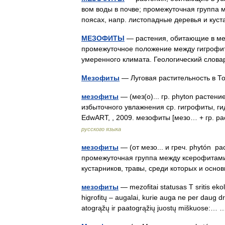
вом воды в почве; промежуточная группа
поясах, напр. листопадные деревья и кус
МЕЗОФИТЫ
— растения, обитающие в ме
промежуточное положение между гигрофит
умеренного климата. Геологический слова
Мезофиты
— Луговая растительность в Т
мезофиты
— (мез(о)... гр. phyton растен
избыточного увлажнения ср. гигрофиты, г
EdwART, , 2009. мезофиты [мезо… + гр. р
русского языка
мезофиты
— (от мезо... и греч. phytón р
промежуточная группа между ксерофитами
кустарников, травы, среди которых и ос
мезофиты
— mezofitai statusas T sritis ekolo
higrofitų – augalai, kurie auga ne per daug d
atogrąžų ir paatogrąžių juostų miškuose: