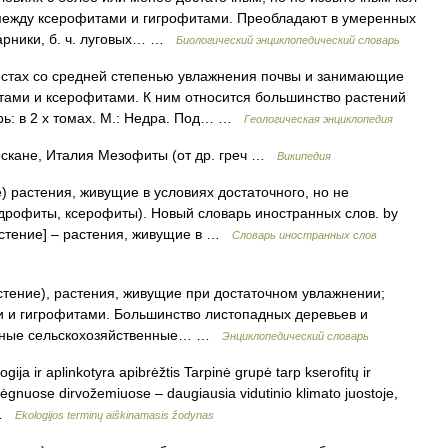
 между ксерофитами и гигрофитами. Преобладают в умеренных
тарники, б. ч. луговых… …
Биологический энциклопедический словарь
стах со средней степенью увлажнения почвы и занимающие
ами и ксерофитами. К ним относится большинство растений
рь: в 2 х томах. М.: Недра. Под… …
Геологическая энциклопедия
оскане, Италия Мезофиты (от др. греч …
Википедия
ие) растения, живущие в условиях достаточного, но не
идрофиты, ксерофиты). Новый словарь иностранных слов. by
астение] – растения, живущие в …
Словарь иностранных слов
астение), растения, живущие при достаточном увлажнении;
 и гигрофитами. Большинство листопадных деревьев и
новные сельскохозяйственные… …
Энциклопедический словарь
gija ir aplinkotyra apibrėžtis Tarpinė grupė tarp kserofitų ir
rėgnuose dirvožemiuose – daugiausia vidutinio klimato juostoje,
… …
Ekologijos terminų aiškinamasis žodynas