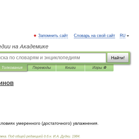
Запомнить сайт
Словарь на свой сайт
RU
едии на Академике
Найти!
Толкования
Переводы
Книги
Игры ⚽
инов
словиях
умеренного
(
достаточного
)
увлажнения
.
умка
.
Под
общей
редакцией
д
.
б
.
н
.
И
.
А
.
Дудки
.
1984
.