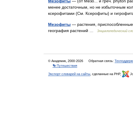
Мезофиты
— (от Мезо... и греч. phytón
менее достаточным, но не избыточным кол
ксерофитами (См. Ксерофиты) и гигрофи
Мезофиты
— растения, приспособленные к
география растений …
Энциклопедический сло
© Академик, 2000-2026
Обратная связь:
Техподдерж
👣 Путешествия
Экспорт словарей на сайты
, сделанные на PHP,
Jo