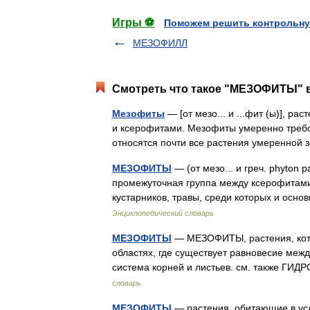
Игры ⚽
Поможем решить контрольну
МЕЗОФИЛЛ
Смотреть что такое "МЕЗОФИТЫ" в
Мезофиты
— [от мезо... и ...фит (ы)], 
и ксерофитами. Мезофиты умеренно требо
относятся почти все растения умеренно
МЕЗОФИТЫ
— (от мезо... и греч. phyton
промежуточная группа между ксерофитами
кустарников, травы, среди которых и осн
Энциклопедический словарь
МЕЗОФИТЫ
— МЕЗОФИТЫ, растения, котор
областях, где существует равновесие меж
система корней и листьев. см. также
словарь
МЕЗОФИТЫ
— растения, обитающие в усл