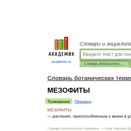
Словари и энциклоп
academic.ru
Словарь ботанических терминов
Словарь ботанических терм
МЕЗОФИТЫ
Толкование
Перевод
МЕЗОФИТЫ
—
растения
,
приспособленные
к
жизни
в
у
Словарь
ботанических
терминов
. —
Киев:
Наукова
Д