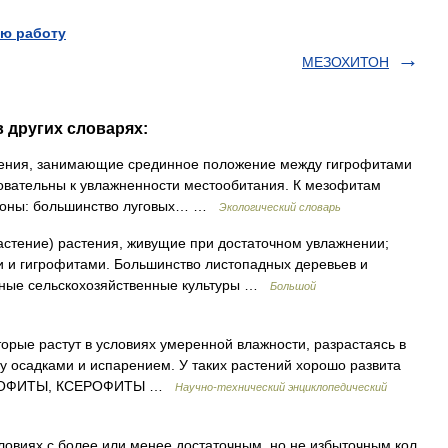
ю работу
МЕЗОХИТОН
 других словарях:
растения, занимающие срединное положение между гигрофитами
вательны к увлажненности местообитания. К мезофитам
й зоны: большинство луговых… …
Экологический словарь
 растение) растения, живущие при достаточном увлажнении;
 и гигрофитами. Большинство листопадных деревьев и
овные сельскохозяйственные культуры …
Большой
ые растут в условиях умеренной влажности, разрастаясь в
ду осадками и испарением. У таких растений хорошо развита
 ГИДРОФИТЫ, КСЕРОФИТЫ …
Научно-технический энциклопедический
овиях с более или менее достаточным, но не избыточным кол